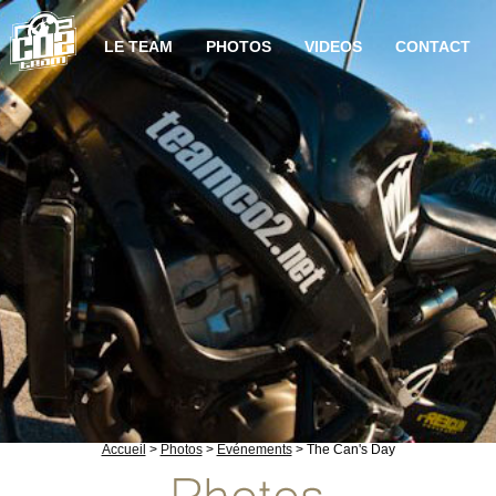
LE TEAM
PHOTOS
VIDEOS
CONTACT
Accueil
>
Photos
>
Evénements
> The Can's Day