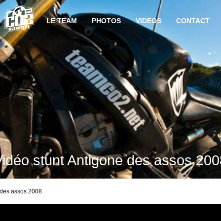
LE TEAM
PHOTOS
VIDEOS
CONTACT
Vidéo stunt Antigone des assos 200
 des assos 2008