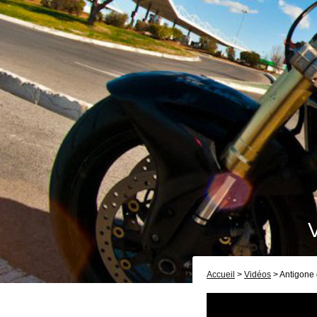
Accueil
>
Vidéos
> Antigone