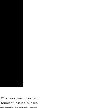
n CO2 et ses membres ont
 tenaient. Située sur les
un angle sécurisé, cette