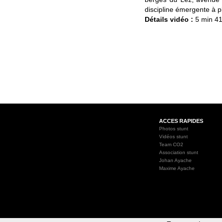
discipline émergente à pl
Détails vidéo :
5 min 41
ACCES RAPIDES
Photos stunt
Vidéos stunt
Team CO2
Association stunt
Johan Ayache
Maxime Ayache