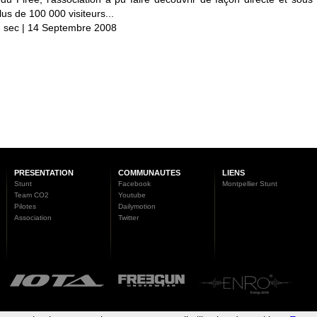
us de 100 000 visiteurs...
 sec | 14 Septembre 2008
PRESENTATION
COMMUNAUTES
LIENS
Stunt
Facebook
Montpellier Stunt
Team CO2
Youtube
Pilotes
Dailymotion
Association
Twitter
Team CO2 ©2005-2026, Tous droits réservés -
Mentions légales
.