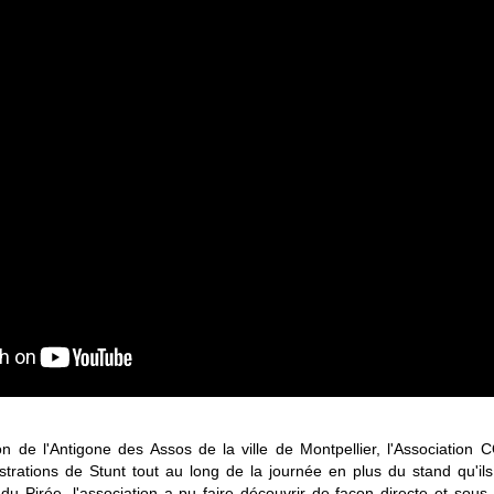
n de l'Antigone des Assos de la ville de Montpellier, l'Associatio
trations de Stunt tout au long de la journée en plus du stand qu'ils
u Pirée, l'association a pu faire découvrir de façon directe et sous 